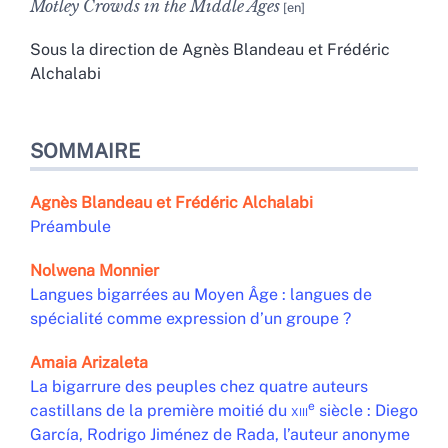
Motley Crowds in the Middle Ages
Sous la direction de
Agnès
Blandeau
et
Frédéric
Alchalabi
SOMMAIRE
Agnès
Blandeau
et
Frédéric
Alchalabi
Préambule
Nolwena
Monnier
Langues bigarrées au Moyen Âge : langues de
spécialité comme expression d’un groupe ?
Amaia
Arizaleta
La bigarrure des peuples chez quatre auteurs
e
castillans de la première moitié du
xiii
siècle :
Diego
García, Rodrigo Jiménez de Rada,
l’auteur anonyme