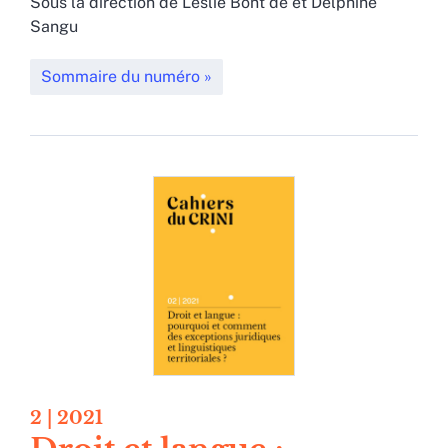
Sous la direction de
Leslie
Bont de
et
Delphine
Sangu
Sommaire du numéro
2
| 2021