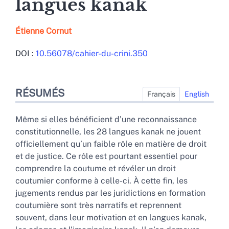
langues kanak
Étienne
Cornut
DOI :
10.56078/cahier-du-crini.350
Résumés
RÉSUMÉS
Index
Français
English
Plan
Texte
Même si elles bénéficient d’une reconnaissance
Bibliographie
constitutionnelle, les 28 langues kanak ne jouent
Illustrations
officiellement qu’un faible rôle en matière de droit
Citer cet article
et de justice. Ce rôle est pourtant essentiel pour
Auteur
comprendre la coutume et révéler un droit
coutumier conforme à celle-ci. À cette fin, les
jugements rendus par les juridictions en formation
coutumière sont très narratifs et reprennent
souvent, dans leur motivation et en langues kanak,