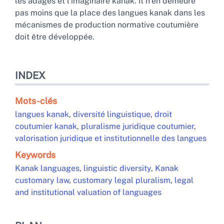
les adages et l’imaginaire kanak. Il n’en demeure
pas moins que la place des langues kanak dans les
mécanismes de production normative coutumière
doit être développée.
INDEX
Mots-clés
langues kanak
,
diversité linguistique
,
droit
coutumier kanak
,
pluralisme juridique coutumier
,
valorisation juridique et institutionnelle des langues
Keywords
Kanak languages
,
linguistic diversity
,
Kanak
customary law
,
customary legal pluralism
,
legal
and institutional valuation of languages