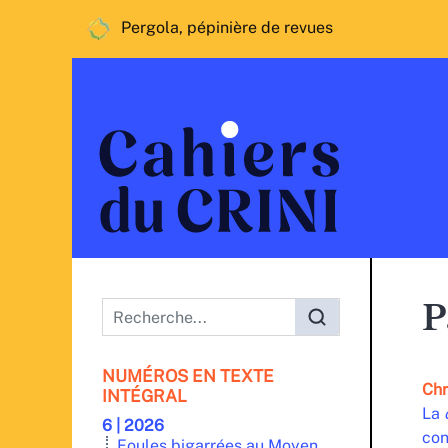
Pergola, pépinière de revues
Menu principal
P
NUMÉROS EN TEXTE
Chr
INTÉGRAL
La
6 | 2026
con
Foules bigarrées au Moyen