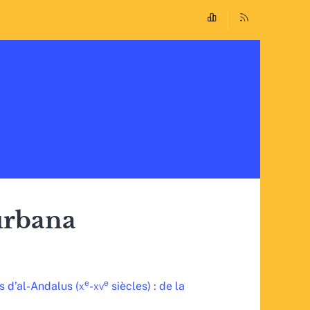
 urbana
e
e
s d’al-Andalus (
x
-
xv
siècles) : de la