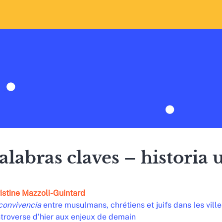
alabras claves – historia
istine
Mazzoli-Guintard
convivencia
entre musulmans, chrétiens et juifs dans les ville
troverse d’hier aux enjeux de demain