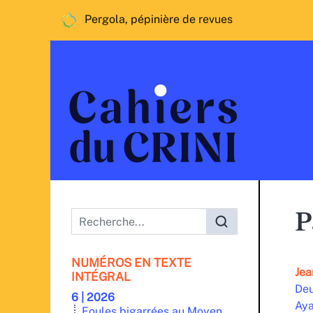
Pergola, pépinière de revues
Menu principal
P
NUMÉROS EN TEXTE
Jea
INTÉGRAL
Deu
6 | 2026
Aya
Foules bigarrées au Moyen