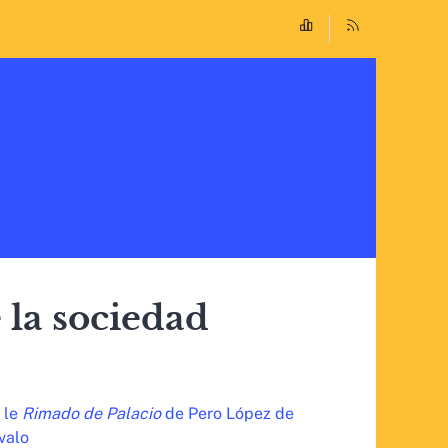
 la sociedad
 le
Rimado de Palacio
de Pero López de
valo