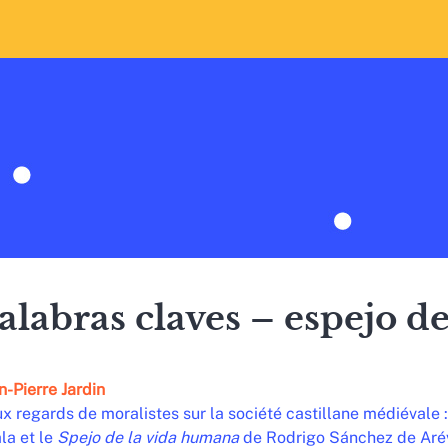
alabras claves – espejo de
n-Pierre
Jardin
x regards de moralistes sur la société castillane médiévale :
la et le
Spejo de la vida humana
de Rodrigo Sánchez de Aré