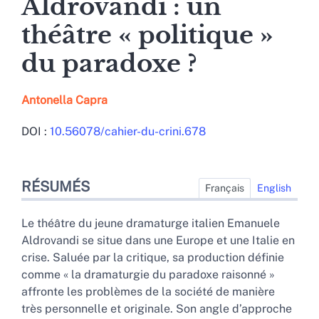
Aldrovandi : un
théâtre « politique »
du paradoxe ?
Antonella
Capra
DOI :
10.56078/cahier-du-crini.678
Résumés
RÉSUMÉS
Index
Français
English
Plan
Texte
Le théâtre du jeune dramaturge italien Emanuele
Bibliographie
Aldrovandi se situe dans une Europe et une Italie en
Citer cet article
crise. Saluée par la critique, sa production définie
Auteur
comme « la dramaturgie du paradoxe raisonné »
affronte les problèmes de la société de manière
très personnelle et originale. Son angle d’approche