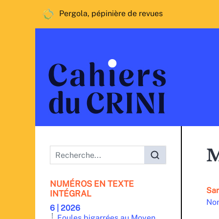
Pergola, pépinière de revues
Menu principal
M
NUMÉROS EN TEXTE
Sar
INTÉGRAL
Non
6 | 2026
Foules bigarrées au Moyen