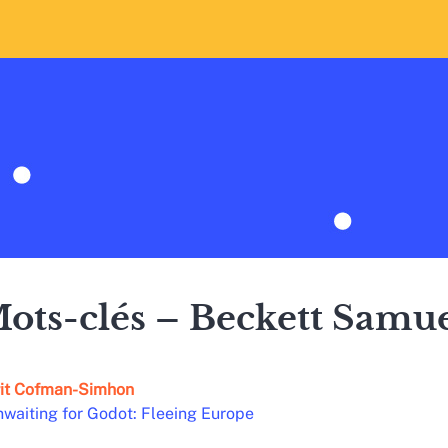
ots-clés – Beckett Samu
it
Cofman-Simhon
waiting for Godot: Fleeing Europe