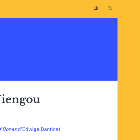
Niengou
f Bones
d’Edwige Danticat