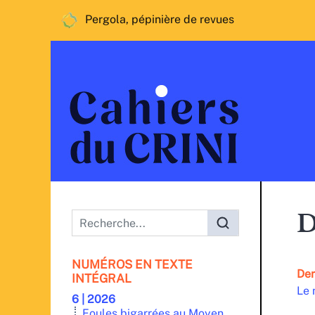
Pergola, pépinière de revues
Menu principal
D
NUMÉROS EN TEXTE
Der
INTÉGRAL
Le 
6 | 2026
Foules bigarrées au Moyen