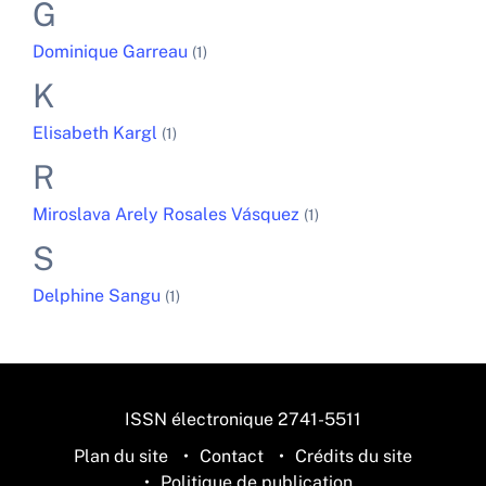
G
Dominique
Garreau
(1)
K
Elisabeth
Kargl
(1)
R
Miroslava Arely
Rosales Vásquez
(1)
S
Delphine
Sangu
(1)
ISSN électronique 2741-5511
Plan du site
Contact
Crédits du site
Politique de publication