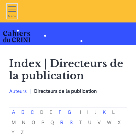
Menu
Index |
Directeurs de
la publication
Auteurs
Directeurs de la publication
A
B
C
D
E
F
G
H
I
J
K
L
M
N
O
P
Q
R
S
T
U
V
W
X
Y
Z