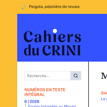
Pergola, pépinière de revues
Menu principal
M
NUMÉROS EN TEXTE
Gw
INTÉGRAL
La 
6 | 2026
Foules bigarrées au Moyen