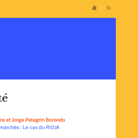
té
ra
et
Jorge
Pelegrin Borondo
marchés : Le cas du RIOJA