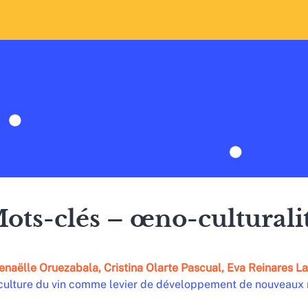
ots-clés – œno-culturali
enaëlle
Oruezabala
,
Cristina
Olarte Pascual
,
Eva
Reinares La
culture du vin comme levier de développement de nouveaux 