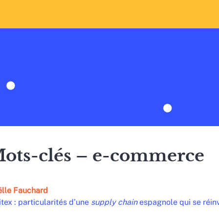
ots-clés – e-commerce
ëlle
Fauchard
itex : particularités d’une
supply chain
espagnole qui se réinv