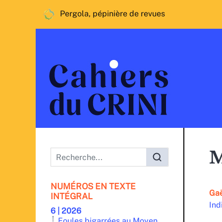
Pergola, pépinière de revues
Menu principal
M
NUMÉROS EN TEXTE
Ga
INTÉGRAL
Ind
6 | 2026
Foules bigarrées au Moyen