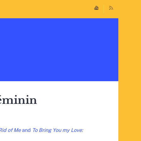
éminin
Rid of Me
and
To Bring You my Love: