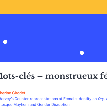
ots-clés – monstrueux f
herine
Girodet
Harvey’s Counter-representations of Female Identity on
Dry
,
tesque Mayhem and Gender Disruption