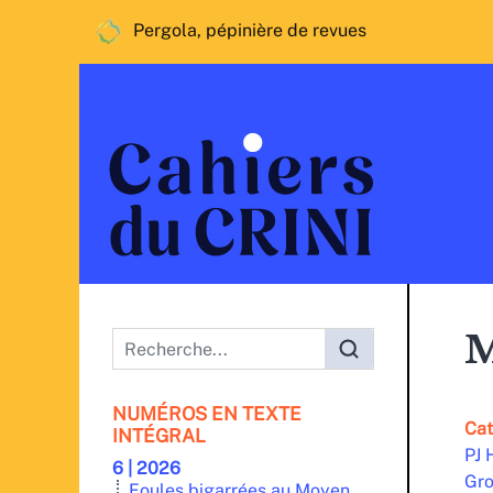
Pergola, pépinière de revues
Menu principal
M
NUMÉROS EN TEXTE
Cat
INTÉGRAL
PJ 
6 | 2026
Gro
Foules bigarrées au Moyen