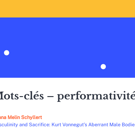
ots-clés – performativit
nna
Melin Schyllert
culinity and Sacrifice: Kurt Vonnegut’s Aberrant Male Bodie