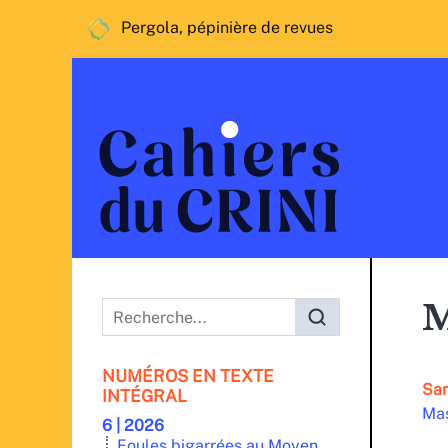
Pergola, pépinière de revues
Menu principal
M
NUMÉROS EN TEXTE
Sa
INTÉGRAL
Mas
6 | 2026
Foules bigarrées au Moyen